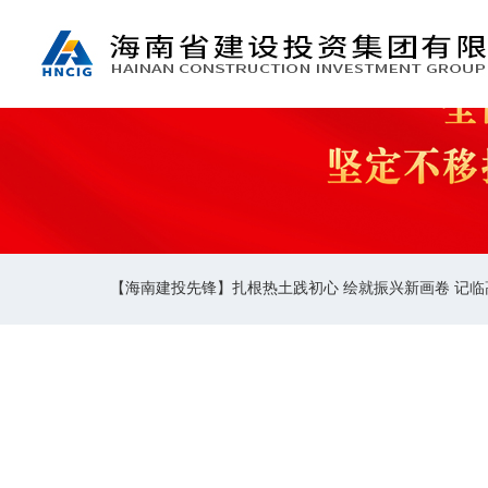
【海南建投先锋】扎根热土践初心 绘就振兴新画卷 记
【海南建投先锋】扎根
县波莲镇