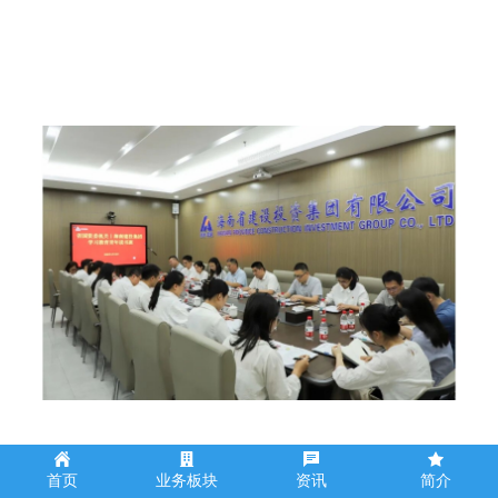
海南省国资委机关党委与海南建投党委联合开展
首页
业务板块
资讯
简介
学习教育青年读书班活动