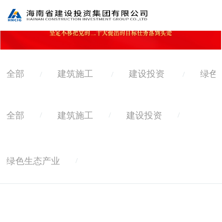
全部
建筑施工
建设投资
绿色
/
/
/
全部
建筑施工
建设投资
/
/
/
绿色生态产业
/