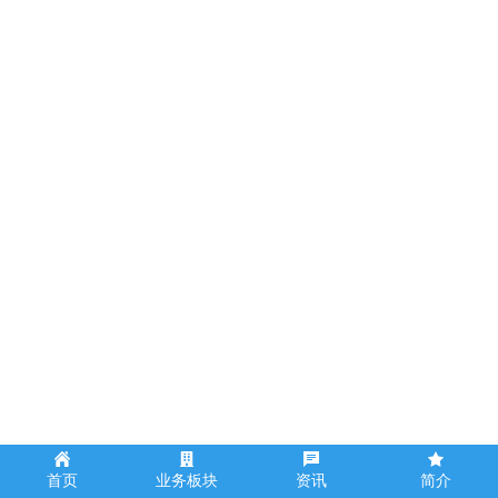
8月2日上午，海南建投党委书记、董事长易
伟到海建（文昌）建筑产业现代化基地调
研，深入了解企业的运营状况，推动解决企
业存在的困难和问题。集团副总经理刘海波
陪同调研。
首页
业务板块
资讯
简介