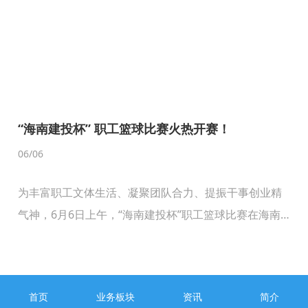
“海南建投杯” 职工篮球比赛火热开赛！
06
/06
为丰富职工文体生活、凝聚团队合力、提振干事创业精
气神，6月6日上午，“海南建投杯”职工篮球比赛在海南
体育职业技术学院篮球场正式开幕。海南建投党委副书
记、总经理凌海，党委委员、副总经理刘海波，党委委
员、总法律顾问、工会主席甘敏出席开幕式。所属企业
首页
业务板块
资讯
简介
领导、全体参赛队员及职工代表参加开幕式。凌海指