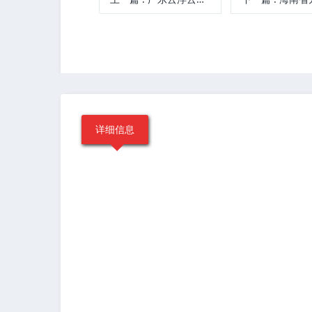
发布时间：2025-08-04 10:12:31
上一篇
:
广东云浮云杨公路一期二标工程
下一篇
:
海南省儿
详细信息