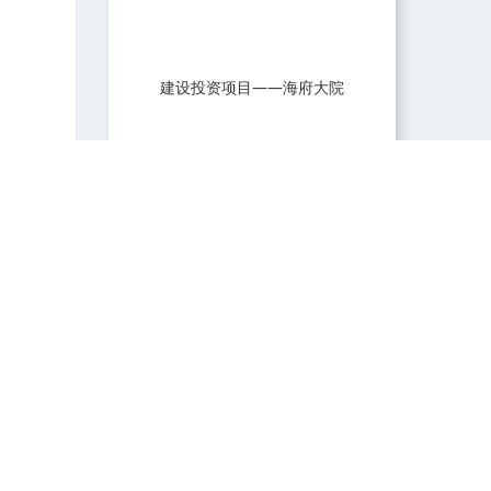
广州新天希尔顿酒店
建设投资项目——海府大院
建设投资项目——浩业物流园安
居房（海建雅居）