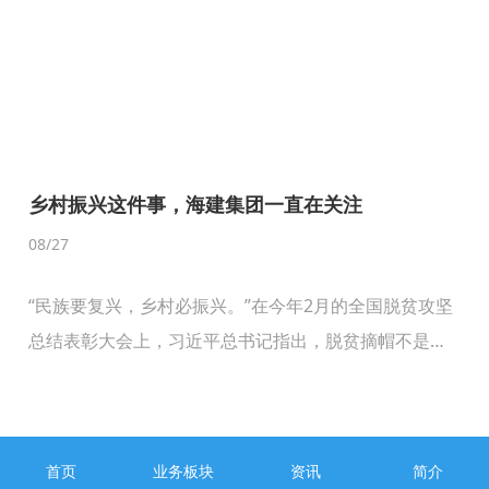
乡村振兴这件事，海建集团一直在关注
08
/27
“民族要复兴，乡村必振兴。”在今年2月的全国脱贫攻坚
总结表彰大会上，习近平总书记指出，脱贫摘帽不是终
点，而是新生活、新奋斗的起点。解决发展不平衡不充
分问题、缩小城乡区域发展差距、实现人的全面发展和
全体人民共同富裕仍然任重道远。"为贯彻落实关于全面
首页
业务板块
资讯
简介
推进乡村振兴的工作部署，8月25日，海建集团党委专职