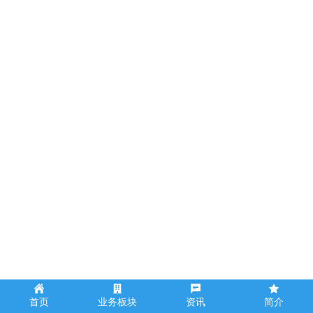
518
5月28日，海南建投党委召开海南建投系统
警示教育会，集中观看警示教育片，学习正
反面典型案例和警示材料，以案为鉴、以案
明纪、以案促改。海南建投党委书记、董事
长易伟结合典型案例作集体廉政谈话，党委
委员、纪委书记王川旭作廉政提醒谈话，党
委副书记、总经理凌海主持会议。
首页
业务板块
资讯
简介