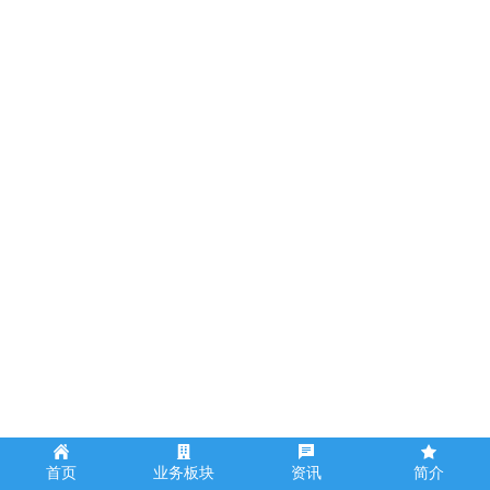
机械设备运转声
与钢筋作业声交织回响
头戴安全帽的工人们
正在脚手架间繁忙而有序地穿梭
各作业面同步推进
在
琼山区桂林片区（二期）城市更新项目
现
场
一派热火朝天、井然有序的施工景象
海口市琼山区桂林片区（二期）城
市更新项目建设单位现场管理员 朱
首页
业务板块
资讯
简介
朝鑫：