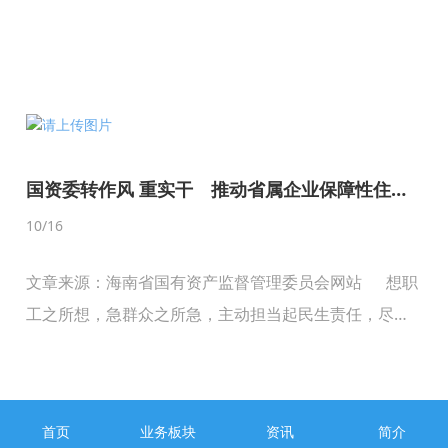
国资委转作风 重实干 推动省属企业保障性住房
建设出实效
10
/16
文章来源：海南省国有资产监督管理委员会网站 想职
工之所想，急群众之所急，主动担当起民生责任，尽最
大可能让住房困难职工居有其屋，成为海南省国资系统
开展以“为民、务实、清廉”为主要内容的党的群众路线
教育实践活动的重要组成部分。为加快推进省属企业保
首页
业务板块
资讯
简介
障性住房建设工作，传达落实今年9月4日全省城镇保障