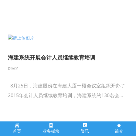
海建系统开展会计人员继续教育培训
09
/01
8月25日，海建股份在海建大厦一楼会议室组织开办了
2015年会计人员继续教育培训，海建系统约130名会计
人员参加。授课专家结合2015年实施颁布的财政法律法
规，通过对具体案例的深入剖析，为学员们详细讲解了
财务管控、企业风险防范和存款保险制度三方面的内
容。 （通讯员 陆小云）
海建集团2015年高校毕业生招录工作圆满完成
首页
业务板块
资讯
简介
09
/01