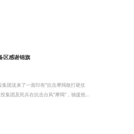
备区感谢锦旗
投集团送来了一面印有“抗击摩羯敢打硬仗
投集团及民兵在抗击台风“摩羯”，驰援抢
出的突出贡献。海口市委常委、海口警备区
建投集团党委书记、董事长易伟，副总经理
兵代表出席赠