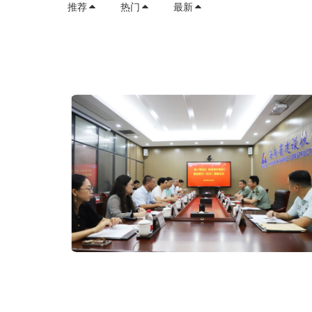
推荐
热门
最新