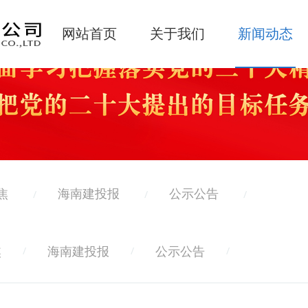
网站首页
关于我们
新闻动态
焦
海南建投报
公示公告
/
/
/
焦
海南建投报
公示公告
/
/
/